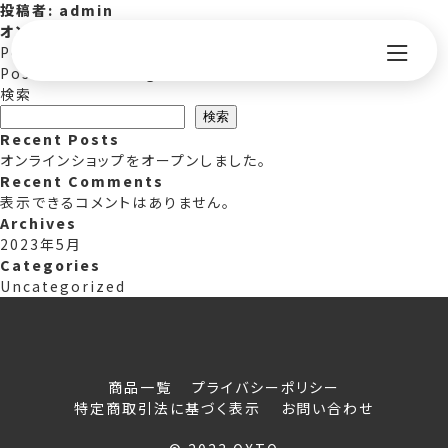
投稿者:
admin
オンラインショップをオープンしました。
Posted on
2023年5月24日
2023年6月24日
by
admin
on
Posted in
Uncategorized
Leave a Comment
オ
検索
ン
検索
ラ
Recent Posts
イ
オンラインショップをオープンしました。
ン
Recent Comments
シ
表示できるコメントはありません。
ョ
Archives
ッ
2023年5月
プ
Categories
を
Uncategorized
オ
ー
プ
ン
商品一覧
プライバシーポリシー
し
特定商取引法に基づく表示
お問い合わせ
ま
し