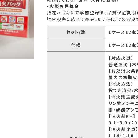
・火災お見舞金
指定ハガキにて事前登録後、品質保証期限(
場合被害に応じて最高10 万円までのお見舞
セット/数
1ケース12本
仕様
1ケース12本
【対応火災】
普通火災 (木
【有効消火条
屋内の初期火
【消火方法】
投てき消火/
【消火剤主成
リン酸アンモ
素・硫酸アン
【消火剤PH】
8.1~8.9 (20
【消火剤比重
1.14~1.18 