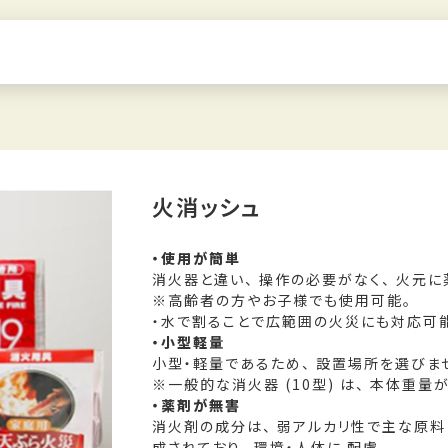
火消ッシュ
・使用が簡単
消火器と違い、 操作の必要がなく、 火元
※高齢者の方やお子様でも使用可能。
・水で割ることで広範囲の火災にも対応可
・小型軽量
小型・軽量であるため、 設置場所を選びませ
※一般的な消火器 (10型) は、 本体重量
・薬剤が無害
消火剤の成分は、 弱アルカリ性で主な原料
成されており、 環境・人体に 配慮。