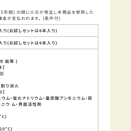
5年間) の間に火災が発生し本商品を使用した
金が支払われます。 (条件付)
入り(お試しセットは6本入り)
入り(お試しセットは6本入り)
材 紙等 )
件】
災
水割り消火
分】
ニウム・塩化ナトリウム・重炭酸アンモニウム・尿
モニウ ム・界面活性剤
°C)
】
(20°C)