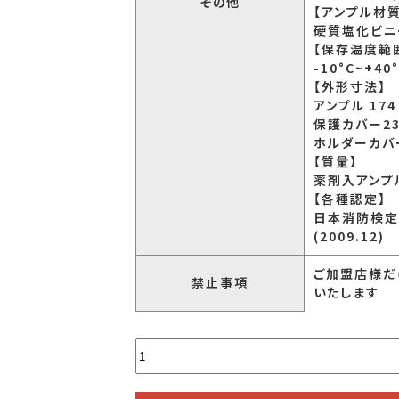
その他
【アンプル材質
硬質塩化ビニ
【保存温度範
-10°C~+40
【外形寸法】
アンプル 174 
保護カバー230 
ホルダーカバー 
【質量】
薬剤入アンプル
【各種認定】
日本消防検定
(2009.12)
ご加盟店様だ
禁止事項
いたします